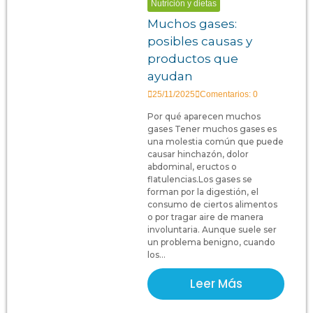
Nutrición y dietas
Muchos gases:
posibles causas y
productos que
ayudan
25/11/2025
Comentarios: 0
Por qué aparecen muchos
gases Tener muchos gases es
una molestia común que puede
causar hinchazón, dolor
abdominal, eructos o
flatulencias.Los gases se
forman por la digestión, el
consumo de ciertos alimentos
o por tragar aire de manera
involuntaria. Aunque suele ser
un problema benigno, cuando
los...
Leer Más