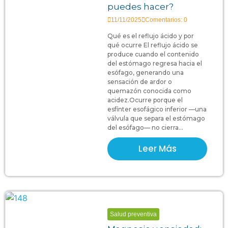
puedes hacer?
11/11/2025
Comentarios: 0
Qué es el reflujo ácido y por
qué ocurre El reflujo ácido se
produce cuando el contenido
del estómago regresa hacia el
esófago, generando una
sensación de ardor o
quemazón conocida como
acidez.Ocurre porque el
esfínter esofágico inferior —una
válvula que separa el estómago
del esófago— no cierra...
Leer Más
Salud preventiva