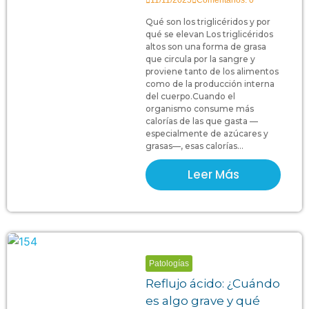
11/11/2025
Comentarios: 0
Qué son los triglicéridos y por
qué se elevan Los triglicéridos
altos son una forma de grasa
que circula por la sangre y
proviene tanto de los alimentos
como de la producción interna
del cuerpo.Cuando el
organismo consume más
calorías de las que gasta —
especialmente de azúcares y
grasas—, esas calorías...
Leer Más
Patologías
Reflujo ácido: ¿Cuándo
es algo grave y qué