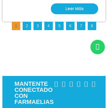
Leer Más
1
2
3
4
5
6
7
8
MANTENTE
CONECTADO
CON
FARMAELIAS