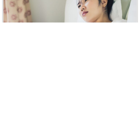
Nutrición y dietas
Muchos gases: posibles causas y
productos que ayudan
25/11/2025
Comments: 0
Por qué aparecen muchos gases Tener muchos gases es
una molestia común que puede causar hinchazón, dolor
abdominal, eructos o flatulencias.Los gases se forman por la
digestión, el consumo de ciertos alimentos o por tragar aire
de manera involuntaria. Aunque suele ser un problema