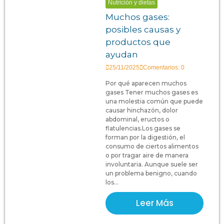
Nutrición y dietas
Muchos gases:
posibles causas y
productos que
ayudan
25/11/2025
Comentarios: 0
Por qué aparecen muchos
gases Tener muchos gases es
una molestia común que puede
causar hinchazón, dolor
abdominal, eructos o
flatulencias.Los gases se
forman por la digestión, el
consumo de ciertos alimentos
o por tragar aire de manera
involuntaria. Aunque suele ser
un problema benigno, cuando
los...
Leer Más