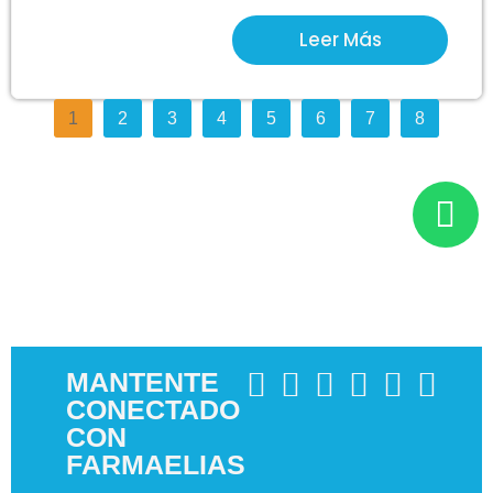
Leer Más
1
2
3
4
5
6
7
8
MANTENTE
CONECTADO
CON
FARMAELIAS