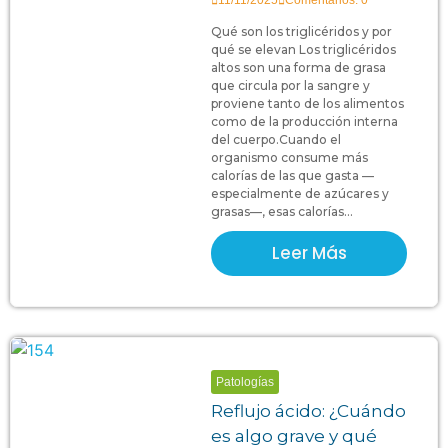
11/11/2025
Comentarios: 0
Qué son los triglicéridos y por
qué se elevan Los triglicéridos
altos son una forma de grasa
que circula por la sangre y
proviene tanto de los alimentos
como de la producción interna
del cuerpo.Cuando el
organismo consume más
calorías de las que gasta —
especialmente de azúcares y
grasas—, esas calorías...
Leer Más
Patologías
Reflujo ácido: ¿Cuándo
es algo grave y qué