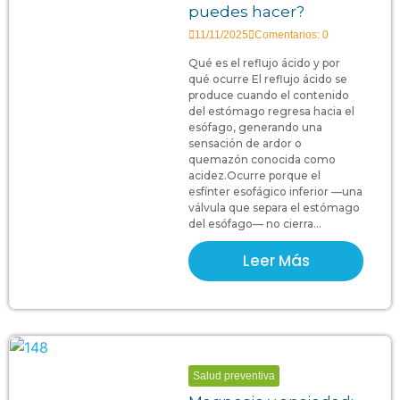
puedes hacer?
11/11/2025
Comentarios: 0
Qué es el reflujo ácido y por
qué ocurre El reflujo ácido se
produce cuando el contenido
del estómago regresa hacia el
esófago, generando una
sensación de ardor o
quemazón conocida como
acidez.Ocurre porque el
esfínter esofágico inferior —una
válvula que separa el estómago
del esófago— no cierra...
Leer Más
Salud preventiva