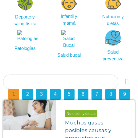
Infantil y
Nutrición y
Deporte y
mamá
dietas
salud física
Patologías
Salud
Salud bucal
preventiva
1
2
3
4
5
6
7
8
9
Nutrición y dietas
Muchos gases:
posibles causas y
productos que