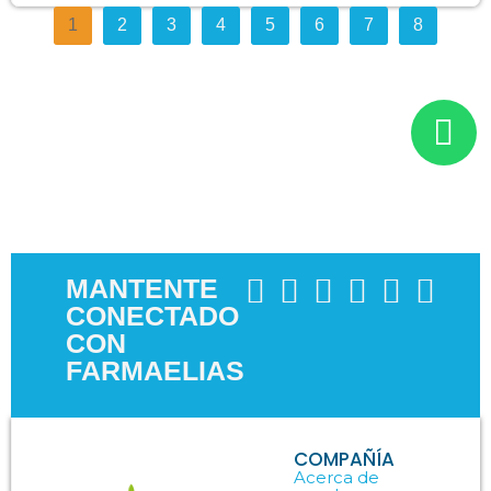
1
2
3
4
5
6
7
8
MANTENTE
CONECTADO
CON
FARMAELIAS
COMPAÑÍA
Acerca de