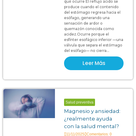
qué ocurre El reflujo ácido se
produce cuando el contenido
del estómago regresa hacia el
esófago, generando una
sensación de ardor o
quemazón conocida como
acidez.Ocurre porque el
esfínter esofágico inferior —una
válvula que separa el estómago
del esófago— no cierra...
Leer Más
Salud preventiva
Magnesio y ansiedad:
¿realmente ayuda
con la salud mental?
11/11/2025
Comentarios: 0