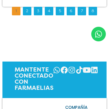
1
2
3
4
5
6
7
8
MANTENTE
CONECTADO
CON
FARMAELIAS
COMPAÑÍA