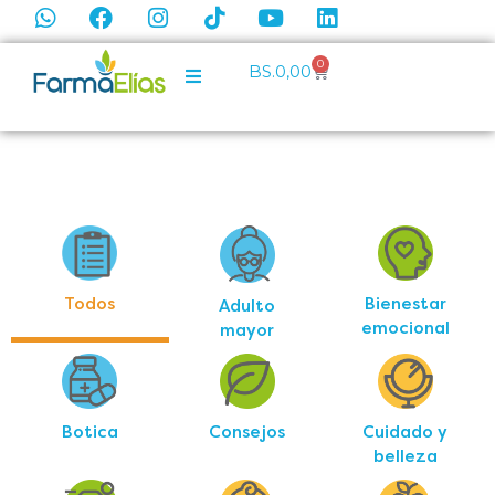
0
BS.
0,00
Todos
Bienestar
Adulto
emocional
mayor
Botica
Consejos
Cuidado y
belleza