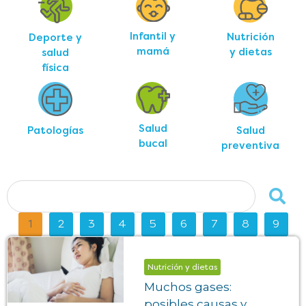
Infantil y
Nutrición
Deporte y
mamá
y dietas
salud
física
Salud
Salud
Patologías
bucal
preventiva
1
2
3
4
5
6
7
8
9
Nutrición y dietas
Muchos gases:
posibles causas y