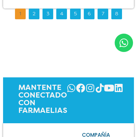
1
2
3
4
5
6
7
8
MANTENTE
CONECTADO
CON
FARMAELIAS
COMPAÑÍA