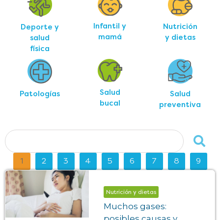
Infantil y
Nutrición
Deporte y
mamá
y dietas
salud
física
Salud
Salud
Patologías
bucal
preventiva
1
2
3
4
5
6
7
8
9
Nutrición y dietas
Muchos gases:
posibles causas y