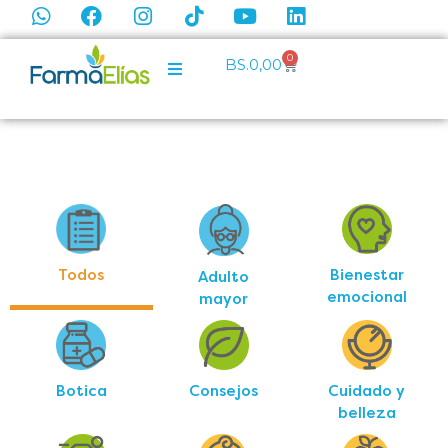
0
BS.
0,00
Todos
Bienestar
Adulto
emocional
mayor
Botica
Consejos
Cuidado y
belleza