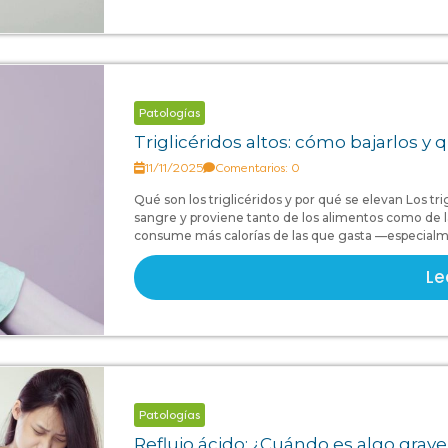
Patologías
Triglicéridos altos: cómo bajarlos y
11/11/2025
Comentarios: 0
Qué son los triglicéridos y por qué se elevan Los tri
sangre y proviene tanto de los alimentos como de 
consume más calorías de las que gasta —especialmen
Le
Patologías
Reflujo ácido: ¿Cuándo es algo grav