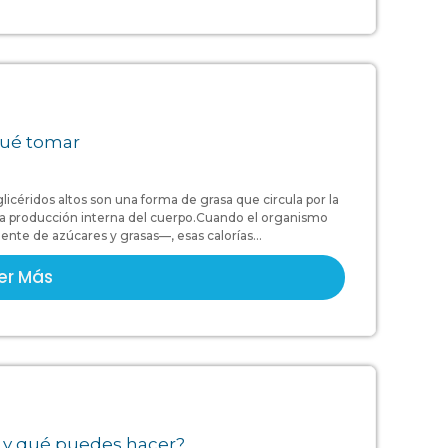
 qué tomar
glicéridos altos son una forma de grasa que circula por la
la producción interna del cuerpo.Cuando el organismo
te de azúcares y grasas—, esas calorías...
er Más
e y qué puedes hacer?