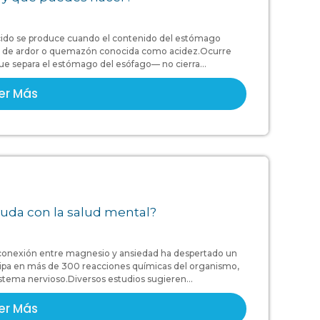
o ácido se produce cuando el contenido del estómago
ón de ardor o quemazón conocida como acidez.Ocurre
que separa el estómago del esófago— no cierra...
er Más
uda con la salud mental?
 conexión entre magnesio y ansiedad ha despertado un
ticipa en más de 300 reacciones químicas del organismo,
istema nervioso.Diversos estudios sugieren...
er Más