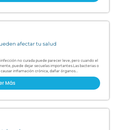
ueden afectar tu salud
infección no curada puede parecer leve, pero cuando el
mente, puede dejar secuelas importantes.Las bacterias o
ausar inflamación crónica, dañar órganos...
er Más