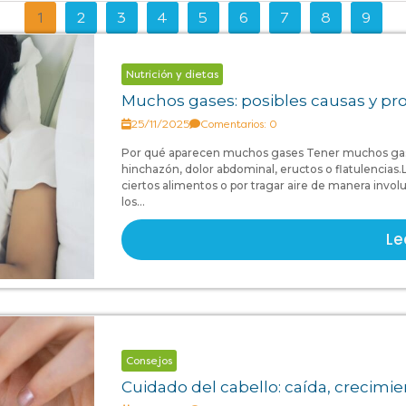
nosotros
nosotros
1
2
3
4
5
6
7
8
9
Nutrición y dietas
Muchos gases: posibles causas y p
25/11/2025
Comentarios: 0
Por qué aparecen muchos gases Tener muchos gas
hinchazón, dolor abdominal, eructos o flatulencias
ciertos alimentos o por tragar aire de manera invo
los...
Le
Consejos
Cuidado del cabello: caída, crecimi