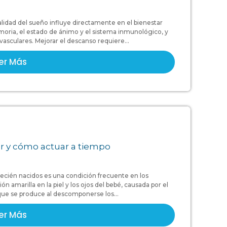
alidad del sueño influye directamente en el bienestar
moria, el estado de ánimo y el sistema inmunológico, y
sculares. Mejorar el descanso requiere...
er Más
cer y cómo actuar a tiempo
n recién nacidos es una condición frecuente en los
n amarilla en la piel y los ojos del bebé, causada por el
 que se produce al descomponerse los...
er Más