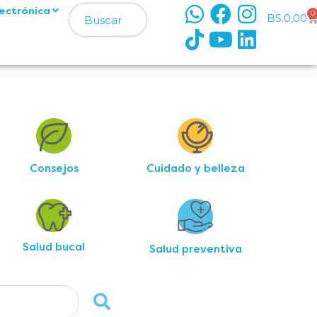
lectrónica
0
BS.
0,00
armaElías
armaElías
n Elías
n Elías
Consejos
Cuidado y belleza
Salud bucal
Salud preventiva