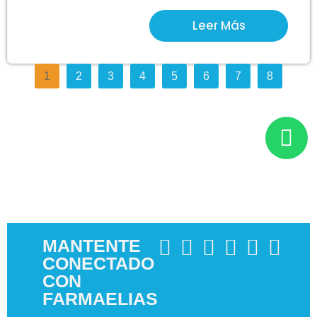
Leer Más
1
2
3
4
5
6
7
8
MANTENTE
CONECTADO
CON
FARMAELIAS