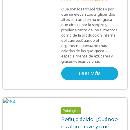
11/11/2025
Comentarios: 0
Qué son los triglicéridos y por
qué se elevan Los triglicéridos
altos son una forma de grasa
que circula por la sangre y
proviene tanto de los alimentos
como de la producción interna
del cuerpo.Cuando el
organismo consume más
calorías de las que gasta —
especialmente de azúcares y
grasas—, esas calorías...
Leer Más
Patologías
Reflujo ácido: ¿Cuándo
es algo grave y qué