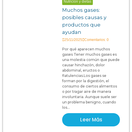
Nutrición y dietas
Muchos gases:
posibles causas y
productos que
ayudan
25/11/2025
Comentarios: 0
Por qué aparecen muchos
gases Tener muchos gases es
una molestia común que puede
causar hinchazón, dolor
abdominal, eructos o
flatulencias.Los gases se
forman por la digestión, el
consumo de ciertos alimentos
o por tragar aire de manera
involuntaria. Aunque suele ser
un problema benigno, cuando
los...
Leer Más