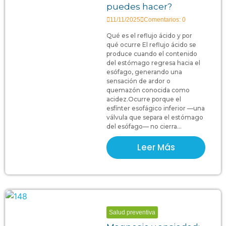
puedes hacer?
11/11/2025
Comentarios: 0
Qué es el reflujo ácido y por
qué ocurre El reflujo ácido se
produce cuando el contenido
del estómago regresa hacia el
esófago, generando una
sensación de ardor o
quemazón conocida como
acidez.Ocurre porque el
esfínter esofágico inferior —una
válvula que separa el estómago
del esófago— no cierra...
Leer Más
Salud preventiva