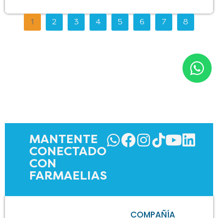
1
2
3
4
5
6
7
8
MANTENTE
CONECTADO
CON
FARMAELIAS
COMPAÑÍA