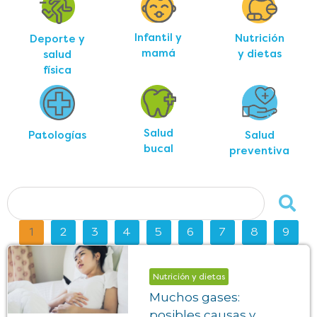
Infantil y
Nutrición
Deporte y
mamá
y dietas
salud
física
Salud
Salud
Patologías
bucal
preventiva
1
2
3
4
5
6
7
8
9
Nutrición y dietas
Muchos gases:
posibles causas y