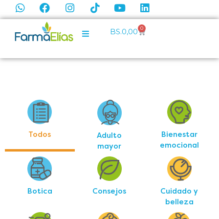
0
BS.
0,00
Todos
Bienestar
Adulto
emocional
mayor
Botica
Consejos
Cuidado y
belleza