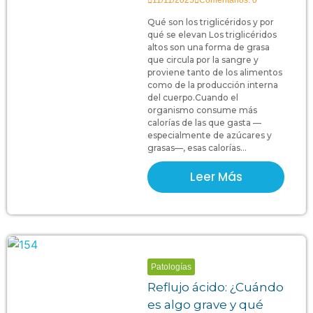
11/11/2025
Comentarios: 0
Qué son los triglicéridos y por
qué se elevan Los triglicéridos
altos son una forma de grasa
que circula por la sangre y
proviene tanto de los alimentos
como de la producción interna
del cuerpo.Cuando el
organismo consume más
calorías de las que gasta —
especialmente de azúcares y
grasas—, esas calorías...
Leer Más
Patologías
Reflujo ácido: ¿Cuándo
es algo grave y qué