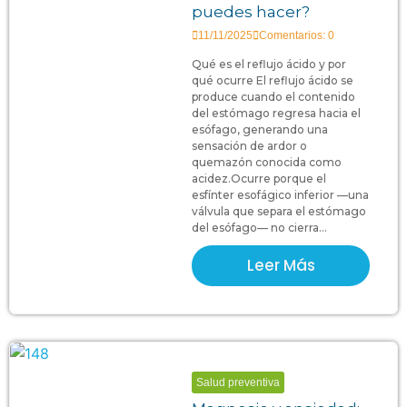
puedes hacer?
11/11/2025
Comentarios: 0
Qué es el reflujo ácido y por
qué ocurre El reflujo ácido se
produce cuando el contenido
del estómago regresa hacia el
esófago, generando una
sensación de ardor o
quemazón conocida como
acidez.Ocurre porque el
esfínter esofágico inferior —una
válvula que separa el estómago
del esófago— no cierra...
Leer Más
Salud preventiva