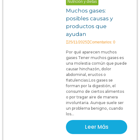
Nutrición y dietas
Muchos gases:
posibles causas y
productos que
ayudan
25/11/2025
Comentarios: 0
Por qué aparecen muchos
gases Tener muchos gases es
una molestia común que puede
causar hinchazón, dolor
abdominal, eructos o
flatulencias.Los gases se
forman por la digestión, el
consumo de ciertos alimentos
o por tragar aire de manera
involuntaria. Aunque suele ser
un problema benigno, cuando
los...
Leer Más