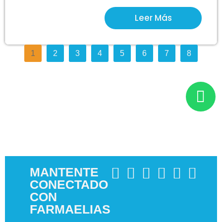
Leer Más
1
2
3
4
5
6
7
8
MANTENTE
CONECTADO
CON
FARMAELIAS