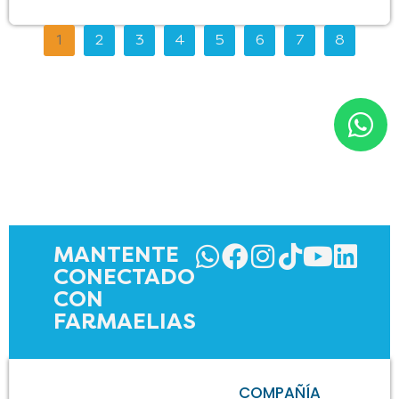
1
2
3
4
5
6
7
8
MANTENTE
CONECTADO
CON
FARMAELIAS
COMPAÑÍA