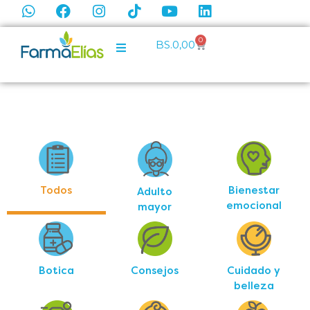
0
BS.
0,00
Todos
Bienestar
Adulto
emocional
mayor
Botica
Consejos
Cuidado y
belleza