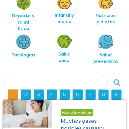
Infantil y
Nutrición
Deporte y
mamá
y dietas
salud
física
Salud
Salud
Patologías
bucal
preventiva
1
2
3
4
5
6
7
8
9
Nutrición y dietas
Muchos gases:
posibles causas y