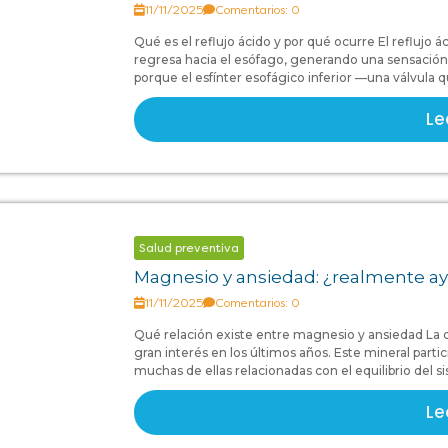
11/11/2025
Comentarios: 0
Qué es el reflujo ácido y por qué ocurre El refluj
regresa hacia el esófago, generando una sensaci
porque el esfínter esofágico inferior —una válvula 
Le
Salud preventiva
Magnesio y ansiedad: ¿realmente ay
11/11/2025
Comentarios: 0
Qué relación existe entre magnesio y ansiedad La
gran interés en los últimos años. Este mineral par
muchas de ellas relacionadas con el equilibrio del s
Le