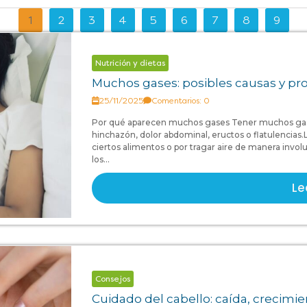
nosotros
nosotros
1
2
3
4
5
6
7
8
9
Nutrición y dietas
Muchos gases: posibles causas y p
25/11/2025
Comentarios: 0
Por qué aparecen muchos gases Tener muchos gas
hinchazón, dolor abdominal, eructos o flatulencias
ciertos alimentos o por tragar aire de manera invo
los...
Le
Consejos
Cuidado del cabello: caída, crecimi