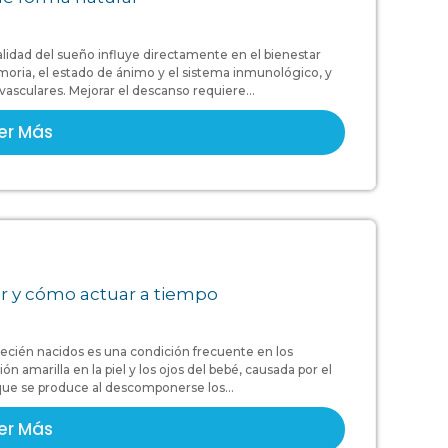
alidad del sueño influye directamente en el bienestar
moria, el estado de ánimo y el sistema inmunológico, y
sculares. Mejorar el descanso requiere...
er Más
cer y cómo actuar a tiempo
n recién nacidos es una condición frecuente en los
n amarilla en la piel y los ojos del bebé, causada por el
 que se produce al descomponerse los...
er Más