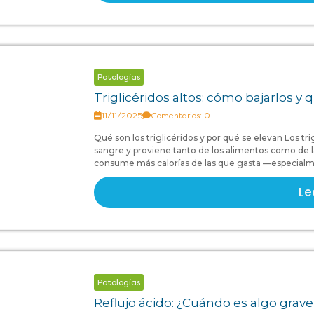
Patologías
Triglicéridos altos: cómo bajarlos y
11/11/2025
Comentarios: 0
Qué son los triglicéridos y por qué se elevan Los tri
sangre y proviene tanto de los alimentos como de 
consume más calorías de las que gasta —especialmen
Le
Patologías
Reflujo ácido: ¿Cuándo es algo grav