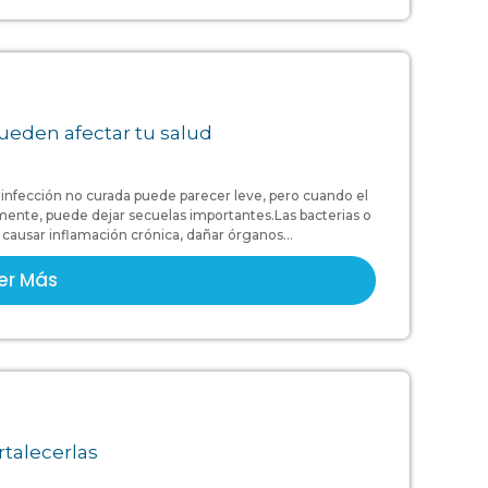
ueden afectar tu salud
infección no curada puede parecer leve, pero cuando el
mente, puede dejar secuelas importantes.Las bacterias o
ausar inflamación crónica, dañar órganos...
er Más
rtalecerlas