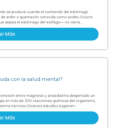
o ácido se produce cuando el contenido del estómago
ón de ardor o quemazón conocida como acidez.Ocurre
que separa el estómago del esófago— no cierra...
er Más
uda con la salud mental?
 conexión entre magnesio y ansiedad ha despertado un
ticipa en más de 300 reacciones químicas del organismo,
istema nervioso.Diversos estudios sugieren...
er Más