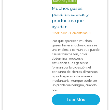
Nutrición y dietas
Muchos gases:
posibles causas y
productos que
ayudan
25/11/2025
Comentarios: 0
Por qué aparecen muchos
gases Tener muchos gases es
una molestia común que puede
causar hinchazón, dolor
abdominal, eructos o
flatulencias.Los gases se
forman por la digestión, el
consumo de ciertos alimentos
o por tragar aire de manera
involuntaria. Aunque suele ser
un problema benigno, cuando
los...
Leer Más