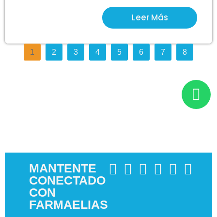
Leer Más
1
2
3
4
5
6
7
8
MANTENTE
CONECTADO
CON
FARMAELIAS