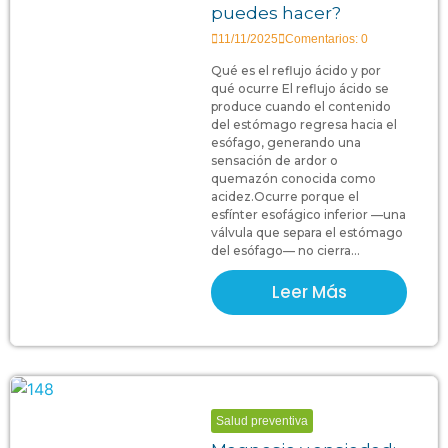
puedes hacer?
11/11/2025
Comentarios: 0
Qué es el reflujo ácido y por
qué ocurre El reflujo ácido se
produce cuando el contenido
del estómago regresa hacia el
esófago, generando una
sensación de ardor o
quemazón conocida como
acidez.Ocurre porque el
esfínter esofágico inferior —una
válvula que separa el estómago
del esófago— no cierra...
Leer Más
Salud preventiva