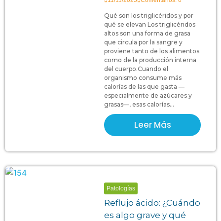
11/11/2025
Comentarios: 0
Qué son los triglicéridos y por
qué se elevan Los triglicéridos
altos son una forma de grasa
que circula por la sangre y
proviene tanto de los alimentos
como de la producción interna
del cuerpo.Cuando el
organismo consume más
calorías de las que gasta —
especialmente de azúcares y
grasas—, esas calorías...
Leer Más
Patologías
Reflujo ácido: ¿Cuándo
es algo grave y qué