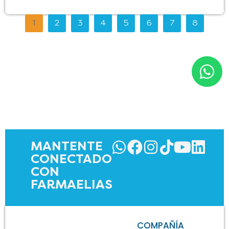
1
2
3
4
5
6
7
8
MANTENTE
CONECTADO
CON
FARMAELIAS
COMPAÑÍA