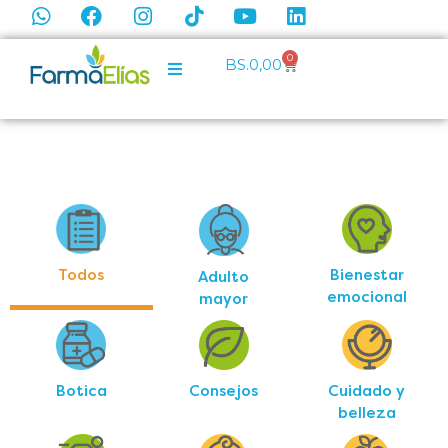
0
BS.
0,00
Todos
Bienestar
Adulto
emocional
mayor
Botica
Consejos
Cuidado y
belleza