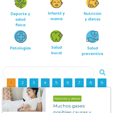
Infantil y
Nutrición
Deporte y
mamá
y dietas
salud
física
Salud
Salud
Patologías
bucal
preventiva
1
2
3
4
5
6
7
8
9
Nutrición y dietas
Muchos gases:
posibles causas y