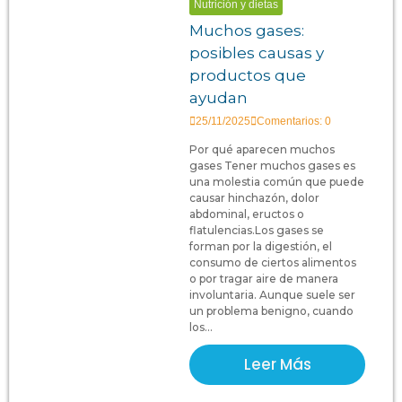
Nutrición y dietas
Muchos gases:
posibles causas y
productos que
ayudan
25/11/2025
Comentarios: 0
Por qué aparecen muchos
gases Tener muchos gases es
una molestia común que puede
causar hinchazón, dolor
abdominal, eructos o
flatulencias.Los gases se
forman por la digestión, el
consumo de ciertos alimentos
o por tragar aire de manera
involuntaria. Aunque suele ser
un problema benigno, cuando
los...
Leer Más