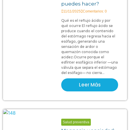
puedes hacer?
11/11/2025
Comentarios: 0
Qué es el reflujo ácido y por
qué ocurre El reflujo ácido se
produce cuando el contenido
del estómago regresa hacia el
esófago, generando una
sensación de ardor o
quemazón conocida como
acidez.Ocurre porque el
esfínter esofágico inferior —una
válvula que separa el estómago
del esófago— no cierra...
Leer Más
Salud preventiva