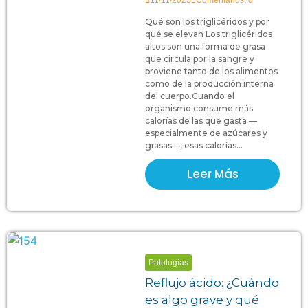
11/11/2025
Comentarios: 0
Qué son los triglicéridos y por
qué se elevan Los triglicéridos
altos son una forma de grasa
que circula por la sangre y
proviene tanto de los alimentos
como de la producción interna
del cuerpo.Cuando el
organismo consume más
calorías de las que gasta —
especialmente de azúcares y
grasas—, esas calorías...
Leer Más
Patologías
Reflujo ácido: ¿Cuándo
es algo grave y qué