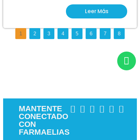
Leer Más
1
2
3
4
5
6
7
8
MANTENTE
CONECTADO
CON
FARMAELIAS