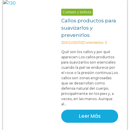
Cuidado y belleza
Callos productos para
suavizarlos y
prevenirlos
04/11/2025
Comentarios: 0
Qué son los callos y por qué
aparecen Los callos productos
para suavizarlos son esenciales
cuando la piel se endurece por
el roce o la presión continua.Los
callos son zonas engrosadas
que se desarrollan como
defensa natural del cuerpo,
principalmente en los pies y, a
veces, en las manos. Aunque
al...
Leer Más