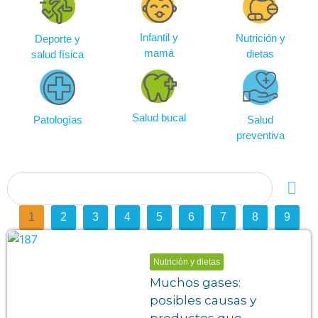
Infantil y
Nutrición y
Deporte y
mamá
dietas
salud física
Salud bucal
Salud
Patologías
preventiva
1
2
3
4
5
6
7
8
9
Nutrición y dietas
Muchos gases:
posibles causas y
productos que