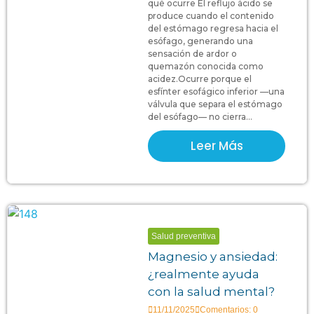
qué ocurre El reflujo ácido se
produce cuando el contenido
del estómago regresa hacia el
esófago, generando una
sensación de ardor o
quemazón conocida como
acidez.Ocurre porque el
esfínter esofágico inferior —una
válvula que separa el estómago
del esófago— no cierra...
Leer Más
Salud preventiva
Magnesio y ansiedad:
¿realmente ayuda
con la salud mental?
11/11/2025
Comentarios: 0