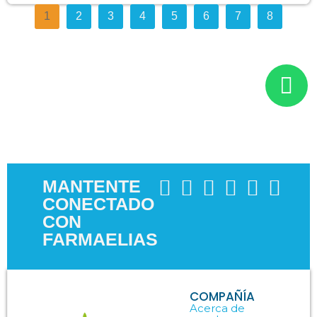
1
2
3
4
5
6
7
8
MANTENTE
CONECTADO
CON
FARMAELIAS
COMPAÑÍA
Acerca de