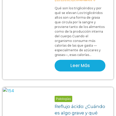
11/11/2025
Comentarios: 0
Qué son los triglicéridos y por
qué se elevan Los triglicéridos
altos son una forma de grasa
que circula por la sangre y
proviene tanto de los alimentos
como de la producción interna
del cuerpo.Cuando el
organismo consume más
calorías de las que gasta —
especialmente de azúcares y
grasas—, esas calorías...
Leer Más
Patologías
Reflujo ácido: ¿Cuándo
es algo grave y qué