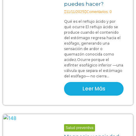
puedes hacer?
11/11/2025
Comentarios: 0
Qué es el reflujo ácido y por
qué ocurre El reflujo ácido se
produce cuando el contenido
del estómago regresa hacia el
esófago, generando una
sensación de ardor o
quemazón conocida como
acidez.Ocurre porque el
esfínter esofágico inferior —una
válvula que separa el estómago
del esófago— no cierra...
Leer Más
Salud preventiva