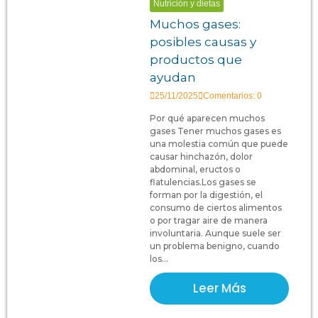
Nutrición y dietas
Muchos gases:
posibles causas y
productos que
ayudan
25/11/2025
Comentarios: 0
Por qué aparecen muchos
gases Tener muchos gases es
una molestia común que puede
causar hinchazón, dolor
abdominal, eructos o
flatulencias.Los gases se
forman por la digestión, el
consumo de ciertos alimentos
o por tragar aire de manera
involuntaria. Aunque suele ser
un problema benigno, cuando
los...
Leer Más