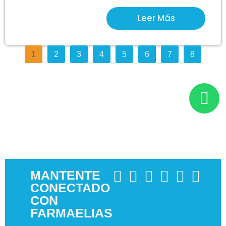
Leer Más
1
2
3
4
5
6
7
8
MANTENTE
CONECTADO
CON
FARMAELIAS