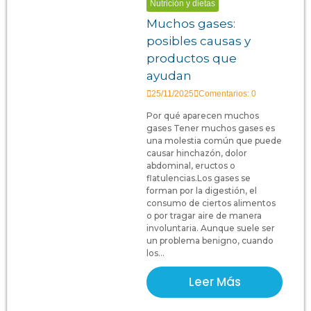
Nutrición y dietas
Muchos gases:
posibles causas y
productos que
ayudan
25/11/2025
Comentarios: 0
Por qué aparecen muchos
gases Tener muchos gases es
una molestia común que puede
causar hinchazón, dolor
abdominal, eructos o
flatulencias.Los gases se
forman por la digestión, el
consumo de ciertos alimentos
o por tragar aire de manera
involuntaria. Aunque suele ser
un problema benigno, cuando
los...
Leer Más