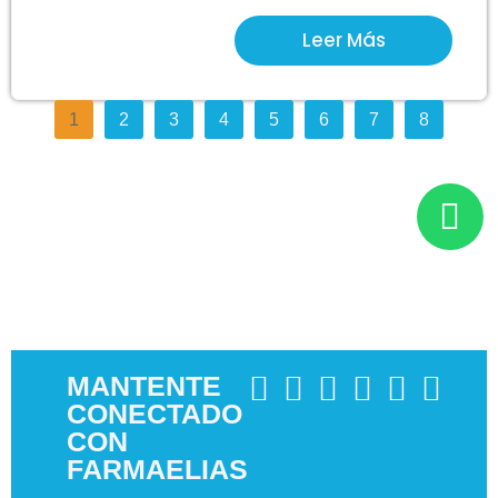
Leer Más
1
2
3
4
5
6
7
8
MANTENTE
CONECTADO
CON
FARMAELIAS