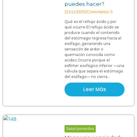
puedes hacer?
11/11/2025
Comentarios: 0
Qué es el reflujo ácido y por
qué ocurre El reflujo ácido se
produce cuando el contenido
del estómago regresa hacia el
esófago, generando una
sensación de ardor o
quemazón conocida como
acidez.Ocurre porque el
esfínter esofágico inferior —una
válvula que separa el estómago
del esófago— no cierra...
Leer Más
Salud preventiva