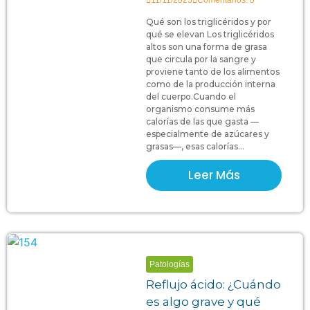
11/11/2025
Comentarios: 0
Qué son los triglicéridos y por
qué se elevan Los triglicéridos
altos son una forma de grasa
que circula por la sangre y
proviene tanto de los alimentos
como de la producción interna
del cuerpo.Cuando el
organismo consume más
calorías de las que gasta —
especialmente de azúcares y
grasas—, esas calorías...
Leer Más
Patologías
Reflujo ácido: ¿Cuándo
es algo grave y qué