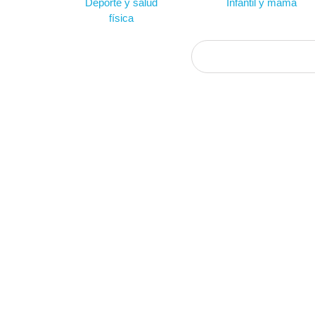
Deporte y salud
Infantil y mamá
física