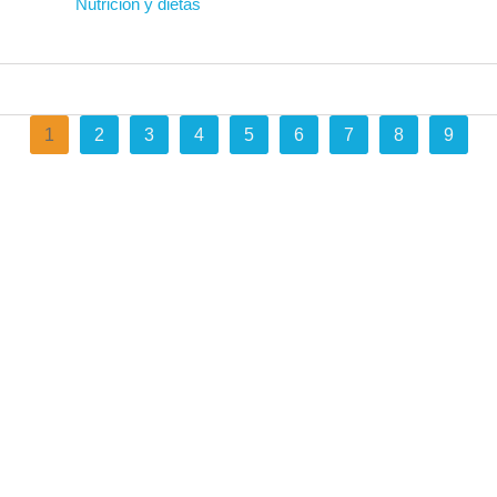
Nutrición y dietas
1
2
3
4
5
6
7
8
9
Nutrición y dietas
Muchos gases: posibles causas y p
25/11/2025
Comentarios: 0
Por qué aparecen muchos gases Tener muchos gas
hinchazón, dolor abdominal, eructos o flatulencias
ciertos alimentos o por tragar aire de manera invo
los...
Le