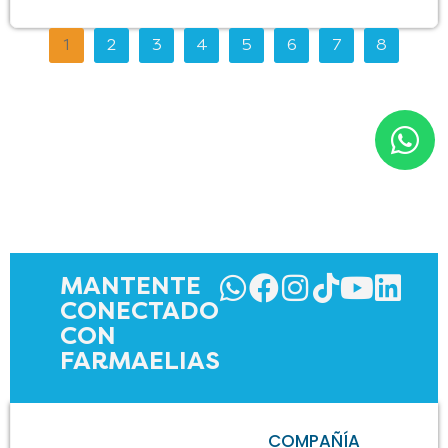
1
2
3
4
5
6
7
8
MANTENTE
CONECTADO
CON
FARMAELIAS
COMPAÑÍA