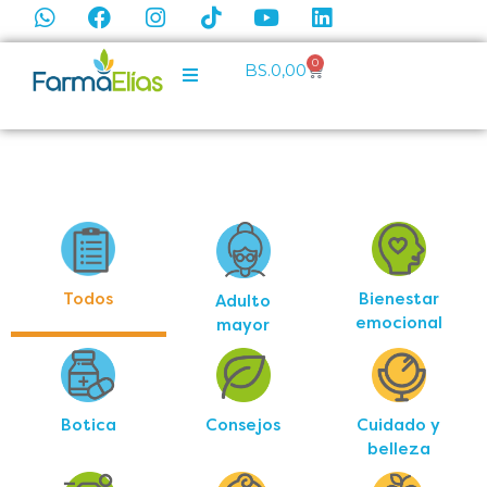
0
BS.
0,00
Todos
Bienestar
Adulto
emocional
mayor
Botica
Consejos
Cuidado y
belleza