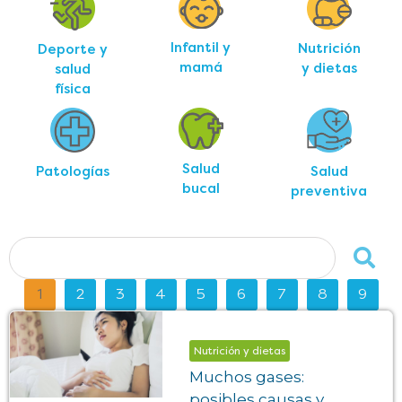
Infantil y
Nutrición
Deporte y
mamá
y dietas
salud
física
Salud
Salud
Patologías
bucal
preventiva
1
2
3
4
5
6
7
8
9
Nutrición y dietas
Muchos gases:
posibles causas y