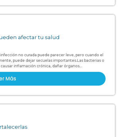
ueden afectar tu salud
infección no curada puede parecer leve, pero cuando el
mente, puede dejar secuelas importantes.Las bacterias o
ausar inflamación crónica, dañar órganos...
er Más
rtalecerlas