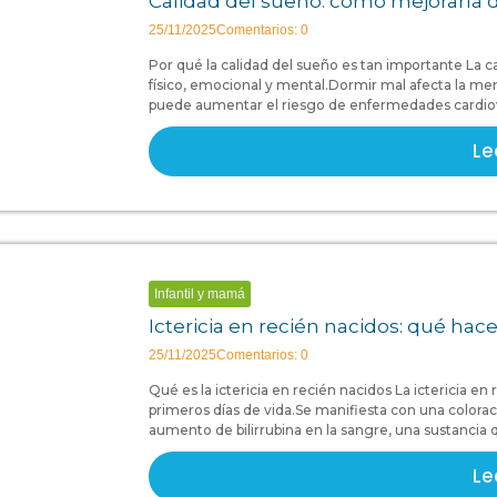
Calidad del sueño: cómo mejorarla 
25/11/2025
Comentarios: 0
Por qué la calidad del sueño es tan importante La c
físico, emocional y mental.Dormir mal afecta la me
puede aumentar el riesgo de enfermedades cardiova
Le
Infantil y mamá
Ictericia en recién nacidos: qué ha
25/11/2025
Comentarios: 0
Qué es la ictericia en recién nacidos La ictericia e
primeros días de vida.Se manifiesta con una coloració
aumento de bilirrubina en la sangre, una sustancia
Le