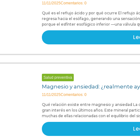
11/11/2025
Comentarios: 0
Qué es el reflujo ácido y por qué ocurre El refluj
regresa hacia el esófago, generando una sensaci
porque el esfínter esofágico inferior —una válvula 
Le
Salud preventiva
Magnesio y ansiedad: ¿realmente ay
11/11/2025
Comentarios: 0
Qué relación existe entre magnesio y ansiedad La
gran interés en los últimos años. Este mineral par
muchas de ellas relacionadas con el equilibrio del s
Le