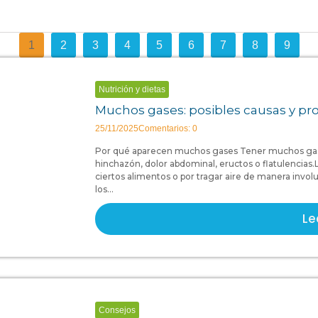
1
2
3
4
5
6
7
8
9
Nutrición y dietas
Muchos gases: posibles causas y p
25/11/2025
Comentarios: 0
Por qué aparecen muchos gases Tener muchos gas
hinchazón, dolor abdominal, eructos o flatulencias
ciertos alimentos o por tragar aire de manera invo
los...
Le
Consejos