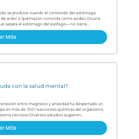
o ácido se produce cuando el contenido del estómago
ón de ardor o quemazón conocida como acidez.Ocurre
que separa el estómago del esófago— no cierra...
er Más
uda con la salud mental?
 conexión entre magnesio y ansiedad ha despertado un
ticipa en más de 300 reacciones químicas del organismo,
istema nervioso.Diversos estudios sugieren...
er Más