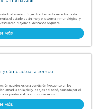
de forma natural
alidad del sueño influye directamente en el bienestar
moria, el estado de ánimo y el sistema inmunológico, y
sculares. Mejorar el descanso requiere...
er Más
cer y cómo actuar a tiempo
n recién nacidos es una condición frecuente en los
n amarilla en la piel y los ojos del bebé, causada por el
 que se produce al descomponerse los...
er Más