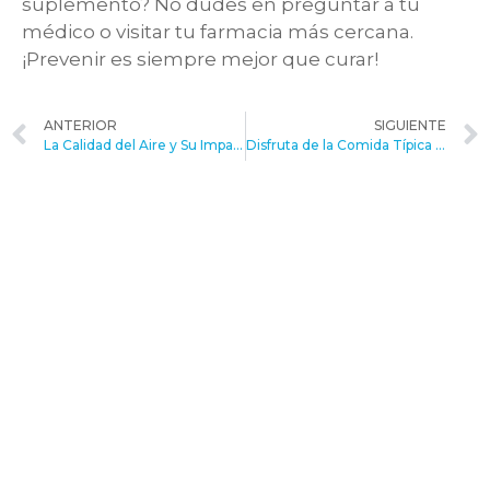
suplemento? No dudes en preguntar a tu
médico o visitar tu farmacia más cercana.
¡Prevenir es siempre mejor que curar!
ANTERIOR
SIGUIENTE
La Calidad del Aire y Su Impacto en la Salud Respiratoria en Cochabamba
Disfruta de la Comida Típica Cochabambina sin Sufrir del Estómago: Consejos para Evitar Problemas Digestivos