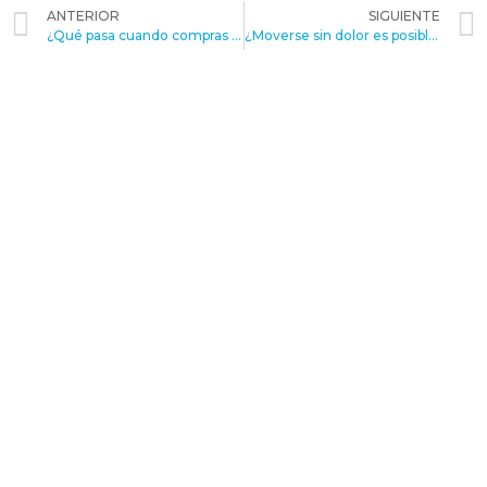
ANTERIOR
SIGUIENTE
¿Qué pasa cuando compras fórmula infantil sin control sanitario?
¿Moverse sin dolor es posible? Personas con Artrosis